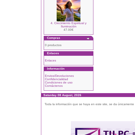
4. Crecimiento Espiritual y
Iluminación
47.00€
Compras
0 productos
Enlaces
Enlaces
Información
Envios/Devoluciones
Confidencialidad
Condiciones de uso
Contáctenos
Saturday 08 August, 2026
Toda la información que se haya en este site, se da únicamente a