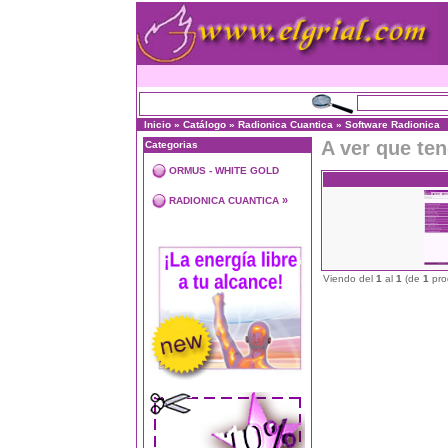
Inicio
»
Catálogo
»
Radionica Cuantica
»
Software Radionica
A ver que te
Categorias
ORMUS - WHITE GOLD
»
RADIONICA CUANTICA
Viendo del
1
al
1
(de
1
pro