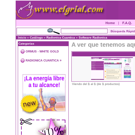
Home
|
F.A.Q.
Inicio
»
Catálogo
»
Radionica Cuantica
»
Software Radionica
A ver que tenemos aq
Categorias
ORMUS - WHITE GOLD
»
RADIONICA CUANTICA
Viendo del
1
al
1
(de
1
productos)