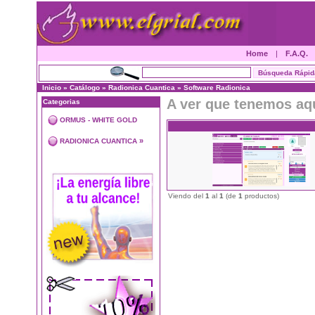
Home
|
F.A.Q.
Inicio
»
Catálogo
»
Radionica Cuantica
»
Software Radionica
A ver que tenemos aq
Categorias
ORMUS - WHITE GOLD
»
RADIONICA CUANTICA
Viendo del
1
al
1
(de
1
productos)