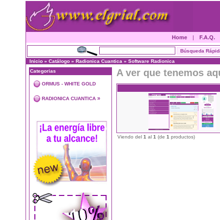
Home
|
F.A.Q.
Inicio
»
Catálogo
»
Radionica Cuantica
»
Software Radionica
A ver que tenemos aq
Categorias
ORMUS - WHITE GOLD
»
RADIONICA CUANTICA
Viendo del
1
al
1
(de
1
productos)