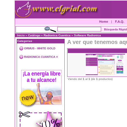
Home
|
F.A.Q.
Inicio
»
Catálogo
»
Radionica Cuantica
»
Software Radionica
A ver que tenemos aq
Categorias
ORMUS - WHITE GOLD
»
RADIONICA CUANTICA
Viendo del
1
al
1
(de
1
productos)