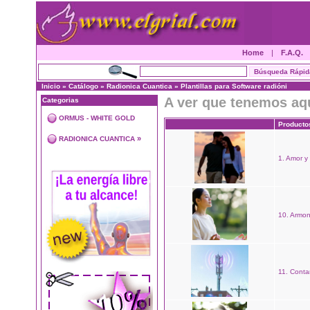
Home
|
F.A.Q.
Inicio
»
Catálogo
»
Radionica Cuantica
»
Plantillas para Software radióni
A ver que tenemos aq
Categorias
ORMUS - WHITE GOLD
Producto
»
RADIONICA CUANTICA
1. Amor y
10. Armon
11. Cont