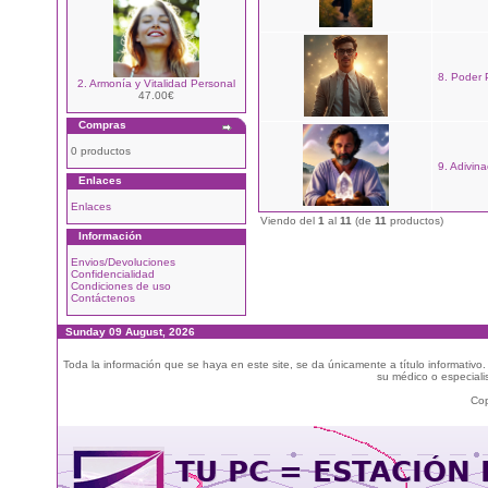
8. Poder 
2. Armonía y Vitalidad Personal
47.00€
Compras
0 productos
9. Adivina
Enlaces
Enlaces
Viendo del
1
al
11
(de
11
productos)
Información
Envios/Devoluciones
Confidencialidad
Condiciones de uso
Contáctenos
Sunday 09 August, 2026
Toda la información que se haya en este site, se da únicamente a título informativo
su médico o especialis
Cop