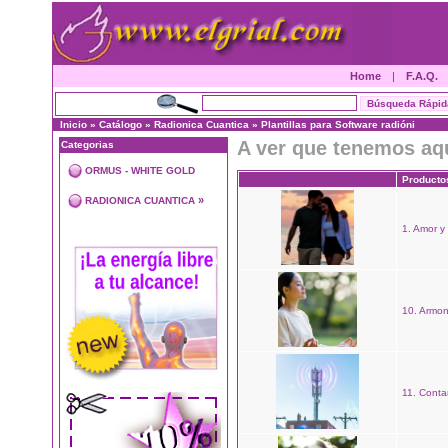
Home
|
F.A.Q.
Inicio
»
Catálogo
»
Radionica Cuantica
»
Plantillas para Software radióni
A ver que tenemos aq
Categorias
ORMUS - WHITE GOLD
Producto
»
RADIONICA CUANTICA
1. Amor y
10. Armon
11. Cont