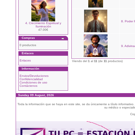
8. Poder 
4. Crecimiento Espiritual y
Iluminación
47.00€
Compras
0 productos
9. Adivina
Enlaces
Enlaces
Viendo del
1
al
11
(de
11
productos)
Información
Envios/Devoluciones
Confidencialidad
Condiciones de uso
Contáctenos
Sunday 09 August, 2026
Toda la información que se haya en este site, se da únicamente a título informativo
su médico o especialis
Cop