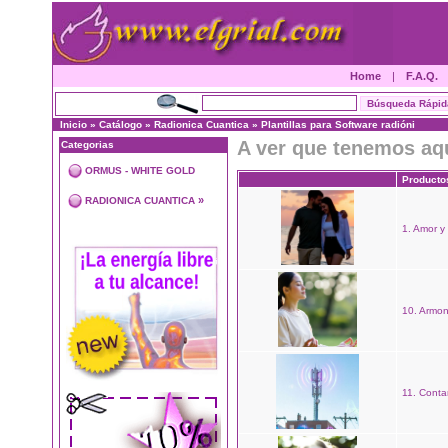
Home
|
F.A.Q.
Inicio
»
Catálogo
»
Radionica Cuantica
»
Plantillas para Software radióni
A ver que tenemos aq
Categorias
ORMUS - WHITE GOLD
Producto
»
RADIONICA CUANTICA
1. Amor y
10. Armon
11. Cont