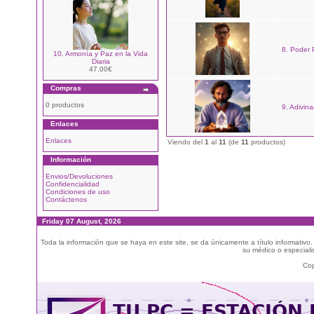
8. Poder 
10. Armonía y Paz en la Vida
Diaria
47.00€
Compras
0 productos
9. Adivina
Enlaces
Enlaces
Viendo del
1
al
11
(de
11
productos)
Información
Envios/Devoluciones
Confidencialidad
Condiciones de uso
Contáctenos
Friday 07 August, 2026
Toda la información que se haya en este site, se da únicamente a título informativo
su médico o especialis
Cop