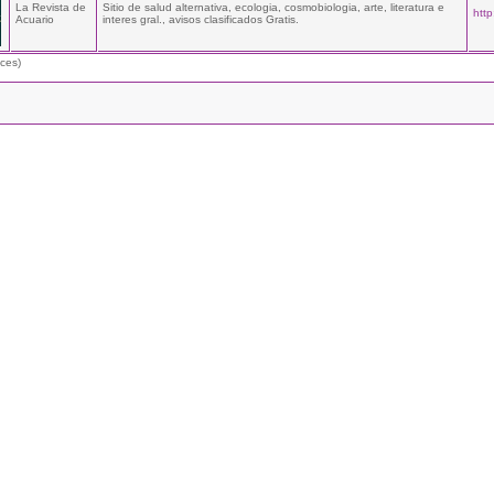
La Revista de
Sitio de salud alternativa, ecologia, cosmobiologia, arte, literatura e
htt
Acuario
interes gral., avisos clasificados Gratis.
ces)