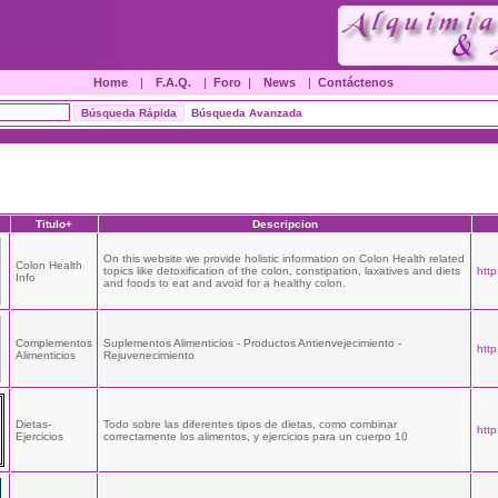
Home
|
F.A.Q.
|
Foro
|
News
|
Contáctenos
Búsqueda Avanzada
Titulo+
Descripcion
On this website we provide holistic information on Colon Health related
Colon Health
topics like detoxification of the colon, constipation, laxatives and diets
http
Info
and foods to eat and avoid for a healthy colon.
Complementos
Suplementos Alimenticios - Productos Antienvejecimiento -
htt
Alimenticios
Rejuvenecimiento
Dietas-
Todo sobre las diferentes tipos de dietas, como combinar
http
Ejercicios
correctamente los alimentos, y ejercicios para un cuerpo 10