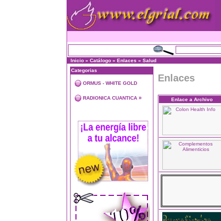
Inicio
»
Catálogo
»
Enlaces
»
Salud
Categorias
Enlaces
ORMUS - WHITE GOLD
»
RADIONICA CUANTICA
Enlace a Archivo