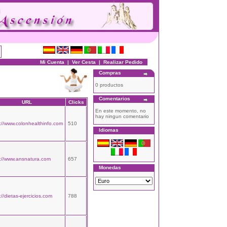
Mi Cuenta
|
Ver Cesta
|
Realizar Pedido
Compras
0 productos
Comentarios
URL
Clicks
En este momento, no
hay ningun comentario
://www.colonhealthinfo.com
510
Idiomas
p://www.ansnatura.com
657
Monedas
://dietas-ejercicios.com
788