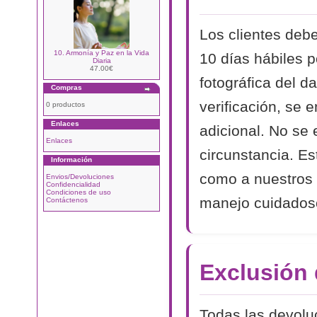
Los clientes debe
10. Armonía y Paz en la Vida
10 días hábiles p
Diaria
47.00€
fotográfica del d
Compras
verificación, se 
0 productos
Enlaces
adicional. No se
Enlaces
circunstancia. Es
Información
como a nuestros 
Envios/Devoluciones
Confidencialidad
Condiciones de uso
manejo cuidadoso
Contáctenos
Exclusión
Todas las devolu