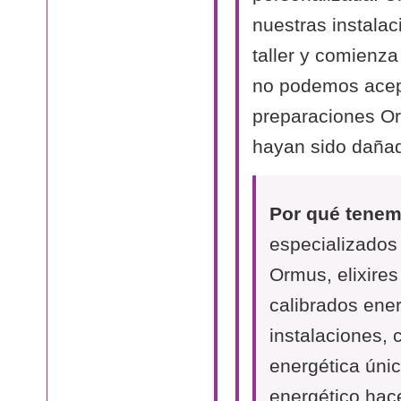
nuestras instalac
taller y comienza
no podemos acept
preparaciones O
hayan sido dañad
Por qué tenemo
especializados
Ormus, elixire
calibrados ene
instalaciones,
energética únic
energético hac