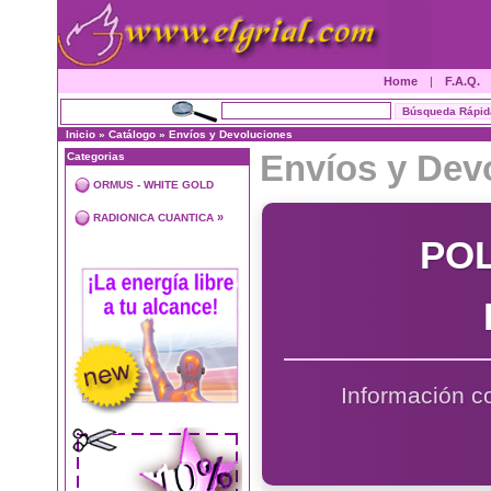
Home
|
F.A.Q.
Inicio
»
Catálogo
»
Envíos y Devoluciones
Envíos y Dev
Categorias
ORMUS - WHITE GOLD
»
RADIONICA CUANTICA
POL
Información co