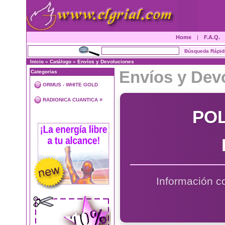
Home
|
F.A.Q.
Inicio
»
Catálogo
»
Envíos y Devoluciones
Envíos y Dev
Categorias
ORMUS - WHITE GOLD
»
RADIONICA CUANTICA
POL
Información co