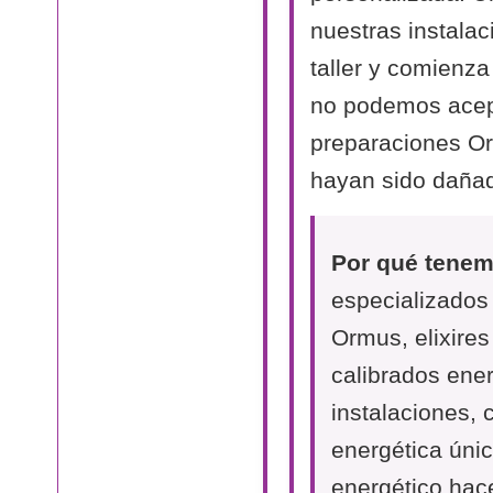
nuestras instalac
taller y comienza
no podemos acept
preparaciones O
hayan sido dañad
Por qué tenemo
especializados
Ormus, elixire
calibrados ene
instalaciones,
energética únic
energético hac