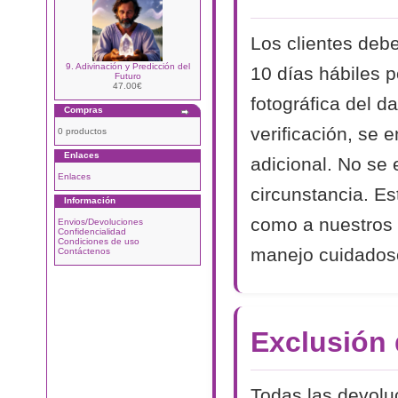
Los clientes debe
9. Adivinación y Predicción del
10 días hábiles p
Futuro
47.00€
fotográfica del d
Compras
verificación, se 
0 productos
Enlaces
adicional. No se
Enlaces
circunstancia. Es
Información
como a nuestros 
Envios/Devoluciones
Confidencialidad
Condiciones de uso
manejo cuidadoso
Contáctenos
Exclusión
Todas las devolu