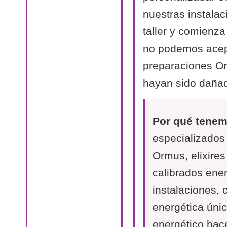
nuestras instalac
taller y comienza
no podemos acept
preparaciones O
hayan sido dañad
Por qué tenemo
especializados
Ormus, elixire
calibrados ene
instalaciones,
energética únic
energético hac