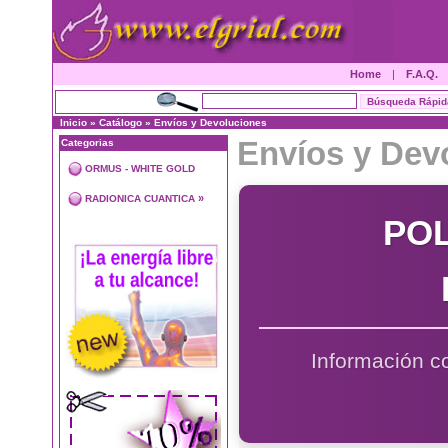
Home
|
F.A.Q.
Inicio
»
Catálogo
»
Envíos y Devoluciones
Envíos y Dev
Categorias
ORMUS - WHITE GOLD
»
RADIONICA CUANTICA
POL
Información co