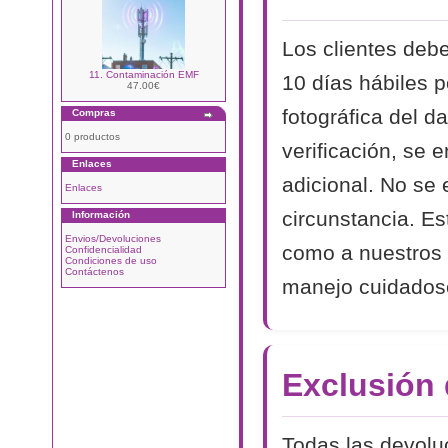
Los clientes debe
11. Contaminación EMF
10 días hábiles p
47.00€
fotográfica del d
Compras
0 productos
verificación, se 
Enlaces
adicional. No se
Enlaces
circunstancia. Es
Información
Envios/Devoluciones
como a nuestros 
Confidencialidad
Condiciones de uso
Contáctenos
manejo cuidadoso
Exclusión
Todas las devolu