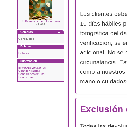
Los clientes debe
3. Riqueza y Éxito Financiero
10 días hábiles p
47.00€
fotográfica del d
Compras
0 productos
verificación, se 
Enlaces
adicional. No se
Enlaces
circunstancia. Es
Información
Envios/Devoluciones
como a nuestros 
Confidencialidad
Condiciones de uso
Contáctenos
manejo cuidadoso
Exclusión
Todas las devolu