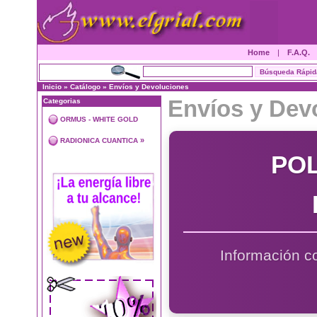
Home
|
F.A.Q.
Inicio
»
Catálogo
»
Envíos y Devoluciones
Envíos y Dev
Categorias
ORMUS - WHITE GOLD
»
RADIONICA CUANTICA
POL
Información co