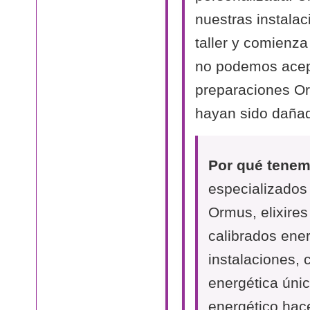
nuestras instalac
taller y comienza
no podemos acept
preparaciones O
hayan sido dañad
Por qué tenemo
especializados
Ormus, elixire
calibrados ene
instalaciones,
energética únic
energético hac