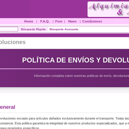
Home
|
F.A.Q.
|
Foro
|
News
|
Contáctenos
Búsqueda Avanzada
oluciones
POLÍTICA DE ENVÍOS Y DEVO
Información completa sobre nuestras políticas de envío, devolucion
General
voluciones excepto para artículos dañados exclusivamente durante el transporte. Todas las 
cunstancia. Esta política garantiza la integridad de nuestros productos especializados, que
para propósitos específicos.