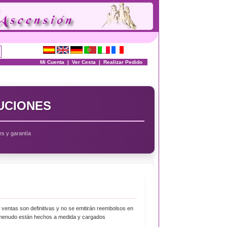
Mi Cuenta
|
Ver Cesta
|
Realizar Pedido
LUCIONES
es y garantía
ventas son definitivas y no se emitirán reembolsos en
 a menudo están hechos a medida y cargados