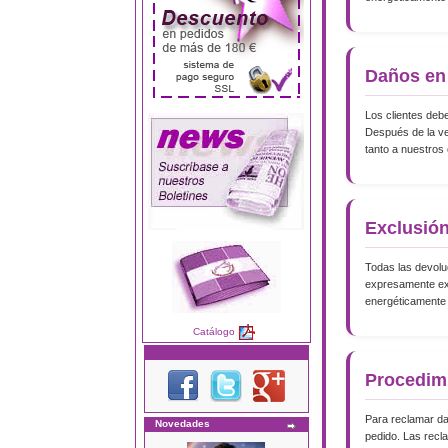
Daños en 
Los clientes debe
Después de la ver
tanto a nuestros
Exclusió
Todas las devoluc
expresamente exc
energéticamente 
Catálogo
Procedim
Para reclamar dañ
Novedades
pedido. Las recla