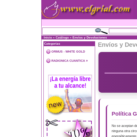
Inicio
»
Catálogo
»
Envíos y Devoluciones
Envíos y Dev
Categorias
ORMUS - WHITE GOLD
»
RADIONICA CUANTICA
Política 
No se aceptan de
ninguna otra cir
energéticamente 