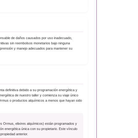
ponsable de daños causados por uso inadecuado,
nitivas sin reembolsos monetarios bajo ninguna
omprensión y manejo adecuados para mantener su
nta definitiva debido a su programación energética y
nergética de nuestro taller y comienza su viaje único
s Ormus o productos alquímicos a menos que hayan sido
s Ormus, elixires alquímicos) están programados y
n energética única con su propietario. Este vínculo
propiedad anterior.