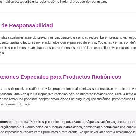
s hábiles para verificar la reclamación e iniciar el proceso de reemplazo.
 de Responsabilidad
emplaza cualquier acuerdo previo y es vinculante para ambas partes. La empresa no es res
o autorizadas o factores no relacionados con el proceso de envío. Todas las ventas son defi
uestros productos están diseñados para propósitos energéticos específicos y requieren c
cia.
ciones Especiales para Productos Radiónicos
te:
Los dispositivos radiónicos y las preparaciones alquímicas se consideran artículos de ve
alizada. Una vez que un dispositivo radiónico sale de nuestras instalaciones, lleva la firma e
Por esta razón, no podemos aceptar devoluciones de ningún equipo radiónico, preparacione
nte durante el envío.
mos esta política:
Nuestros productos especializados (máquinas radiónicas, preparacione
nergéticamente. Cuando salen de nuestras instalaciones, comienzan a establecer una conexió
ce imposible revender estos productos a otro cliente, ya que llevarían energía residual de la 