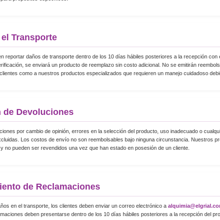
el Transporte
n reportar daños de transporte dentro de los 10 días hábiles posteriores a la recepción con ev
ificación, se enviará un producto de reemplazo sin costo adicional. No se emitirán reembolso
 clientes como a nuestros productos especializados que requieren un manejo cuidadoso debi
n de Devoluciones
iones por cambio de opinión, errores en la selección del producto, uso inadecuado o cualqui
luidas. Los costos de envío no son reembolsables bajo ninguna circunstancia. Nuestros p
y no pueden ser revendidos una vez que han estado en posesión de un cliente.
iento de Reclamaciones
os en el transporte, los clientes deben enviar un correo electrónico a
alquimia@elgrial.c
maciones deben presentarse dentro de los 10 días hábiles posteriores a la recepción del pro