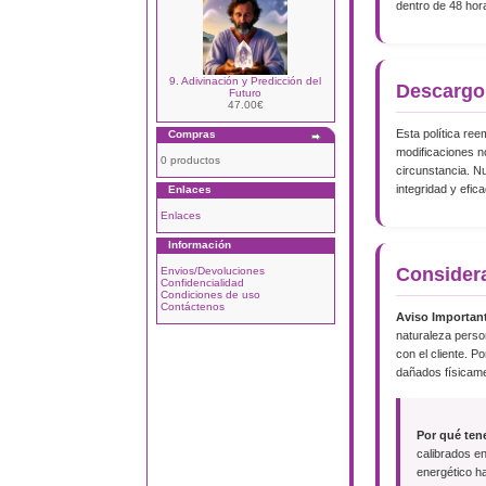
dentro de 48 hora
9. Adivinación y Predicción del
Descargo
Futuro
47.00€
Esta política re
Compras
modificaciones n
0 productos
circunstancia. N
integridad y efica
Enlaces
Enlaces
Información
Considera
Envios/Devoluciones
Confidencialidad
Condiciones de uso
Contáctenos
Aviso Importan
naturaleza person
con el cliente. 
dañados físicame
Por qué tene
calibrados e
energético ha