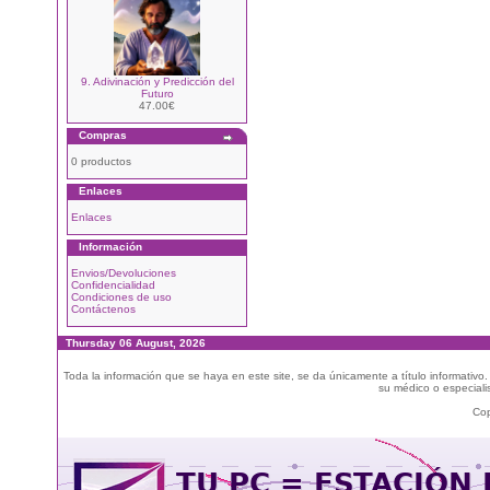
9. Adivinación y Predicción del
Futuro
47.00€
Compras
0 productos
Enlaces
Enlaces
Información
Envios/Devoluciones
Confidencialidad
Condiciones de uso
Contáctenos
Thursday 06 August, 2026
Toda la información que se haya en este site, se da únicamente a título informativo
su médico o especialis
Cop