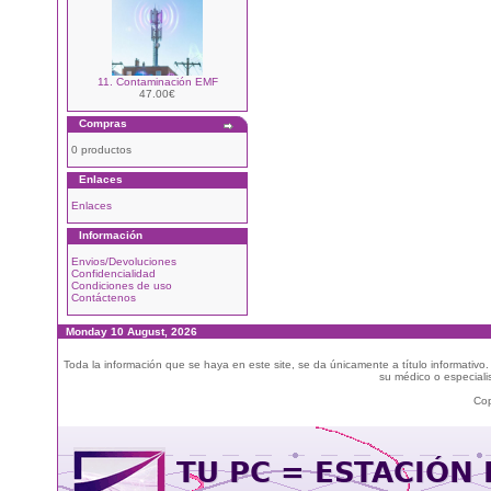
11. Contaminación EMF
47.00€
Compras
0 productos
Enlaces
Enlaces
Información
Envios/Devoluciones
Confidencialidad
Condiciones de uso
Contáctenos
Monday 10 August, 2026
Toda la información que se haya en este site, se da únicamente a título informativo
su médico o especialis
Cop