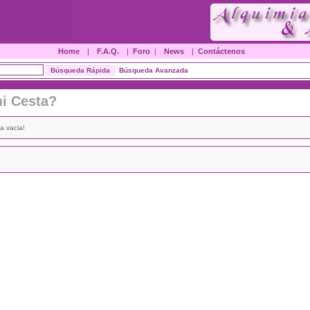
Home
|
F.A.Q.
|
Foro
|
News
|
Contáctenos
Búsqueda Avanzada
i Cesta?
a vacia!