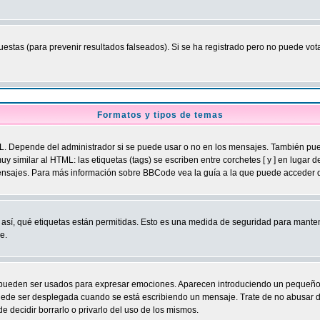
estas (para prevenir resultados falseados). Si se ha registrado pero no puede vota
Formatos y tipos de temas
Depende del administrador si se puede usar o no en los mensajes. También puede 
 similar al HTML: las etiquetas (tags) se escriben entre corchetes [ y ] en lugar 
nsajes. Para más información sobre BBCode vea la guía a la que puede acceder d
 así, qué etiquetas están permitidas. Esto es una medida de seguridad para mantener
e.
ueden ser usados para expresar emociones. Aparecen introduciendo un pequeño código
 puede ser desplegada cuando se está escribiendo un mensaje. Trate de no abusar d
e decidir borrarlo o privarlo del uso de los mismos.