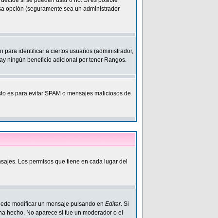
decide si se pueden usar o no. Si es posible
 esa opción (seguramente sea un administrador
ara identificar a ciertos usuarios (administrador,
y ningún beneficio adicional por tener Rangos.
 Esto es para evitar SPAM o mensajes maliciosos de
nsajes. Los permisos que tiene en cada lugar del
Puede modificar un mensaje pulsando en
Editar
. Si
 ha hecho. No aparece si fue un moderador o el