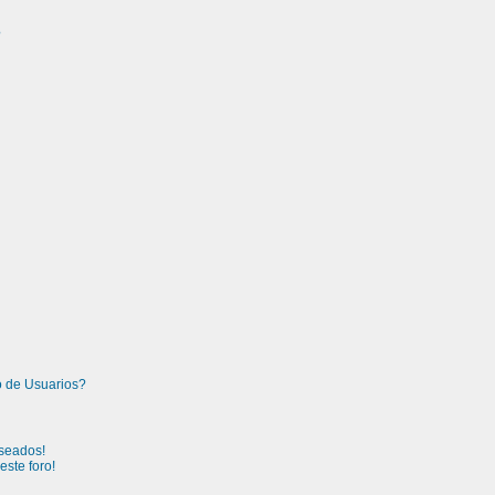
?
 de Usuarios?
seados!
ste foro!