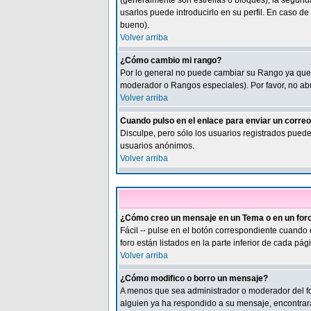
(generalmente son estrellas o bloques), la segund
usarlos puede introducirlo en su perfil. En caso d
bueno).
Volver arriba
¿Cómo cambio mi rango?
Por lo general no puede cambiar su Rango ya que é
moderador o Rangos especiales). Por favor, no ab
Volver arriba
Cuando pulso en el enlace para enviar un corre
Disculpe, pero sólo los usuarios registrados puede
usuarios anónimos.
Volver arriba
¿Cómo creo un mensaje en un Tema o en un for
Fácil -- pulse en el botón correspondiente cuando
foro están listados en la parte inferior de cada pági
Volver arriba
¿Cómo modifico o borro un mensaje?
A menos que sea administrador o moderador del f
alguien ya ha respondido a su mensaje, encontrará