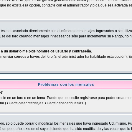
a es el AVATAR, que es un gráfico generalmente único y personal. El administrador 
e que no exista esa opción, contacte con el administrador y pida que sea activada
ste es asociado directamente con el número de mensajes ingresados o se utilizan p
use del foro creando mensajes innecesarios sólo para incrementar su Rango, no ha
o a un usuario me pide nombre de usuario y contraseña.
n enviar correos a través del foro (si el administrador ha habilitado esta opción).
Problemas con los mensajes
o?
 esté en un foro o en un tema. Puede que necesite registrarse para poder crear me
na (
Puede crear mensajes. Puede hacer encuestas..
)
oro, sólo puede borrar o modificar los mensajes que haya ingresado Ud. mismo. 
 un pequeño texto en el suyo diciendo que ha sido modificado y las veces que lo