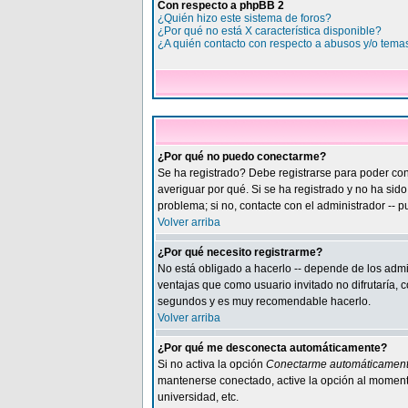
Con respecto a phpBB 2
¿Quién hizo este sistema de foros?
¿Por qué no está X característica disponible?
¿A quién contacto con respecto a abusos y/o temas
¿Por qué no puedo conectarme?
Se ha registrado? Debe registrarse para poder cone
averiguar por qué. Si se ha registrado y no ha sid
problema; si no, contacte con el administrador -- p
Volver arriba
¿Por qué necesito registrarme?
No está obligado a hacerlo -- depende de los admi
ventajas que como usuario invitado no difrutaría, 
segundos y es muy recomendable hacerlo.
Volver arriba
¿Por qué me desconecta automáticamente?
Si no activa la opción
Conectarme automáticamen
mantenerse conectado, active la opción al momento
universidad, etc.