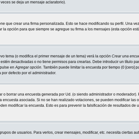
s veces se deja un mensaje aclaratorio).
ne que crear una firma personalizada. Esto se hace modificando su perfil. Una ve
la opción para que siempre se agregue su firma a los mensajes (esta opción está e
uevo tema (o modifica el primer mensaje de un tema) verá la opción
Crear una encu
estén desactivadas o no tiene permisos para crearlas. Debe introducir un título pa
 pulse en
Agregar opción
. También puede limitar la encuesta por tiempo (0 [cero] 
 por defecto por el administrador.
ar o borrar una encuesta generada por Ud. (o siendo administrador o moderador). 
a encuesta asociada. Si no se han realizado votaciones, se pueden modificar las op
en modificar la encuesta. Esto es para prevenir la falsificación de resultados de
 grupos de usuarios. Para verlos, crear mensajes, modificar, etc. necesita ciertas 