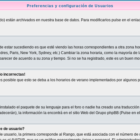
Preferencias y configuración de Usuarios
ado) están archivados en nuestra base de datos. Para modificarlos pulse en el enl
e estar sucediendo es que esté viendo las horas correspondientes a otra zona horari
dres, Paris, New York, Sydney, etc.) Cambiar la zona horaria, como la mayoría de l
arecer de acuerdo a su zona y tiempo. Si no se ha registrado, este es un buen m
do incorrectas!
 es posible que esto se deba a los horarios de verano implementados por algunos pa
nstalado el paquete de su lenguaje para el foro o nadie ha creado una traducción a 
decerán), la información la encontrá en el sitio Web del Grupo phpBB (Pulse en el 
e de usuario?
 usuario, la primera corresponde al Rango, que está asociada con el número de 