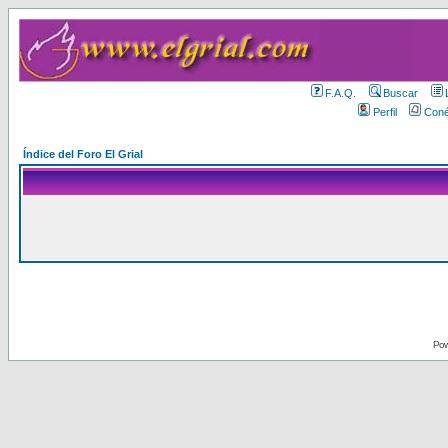
F.A.Q.
Buscar
Perfil
Coné
Índice del Foro El Grial
Pow