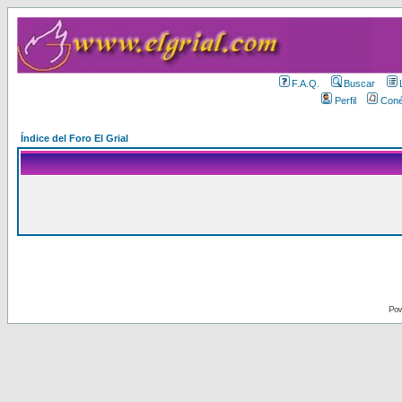
F.A.Q.
Buscar
Perfil
Coné
Índice del Foro El Grial
Pow