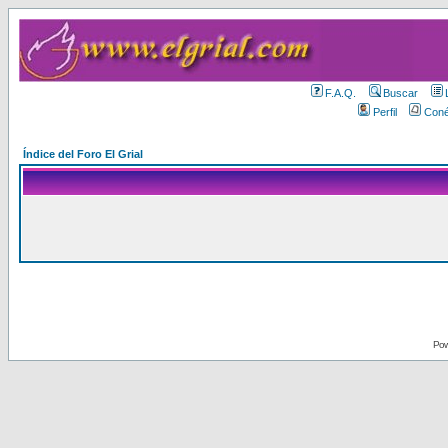
F.A.Q.
Buscar
Perfil
Coné
Índice del Foro El Grial
Pow