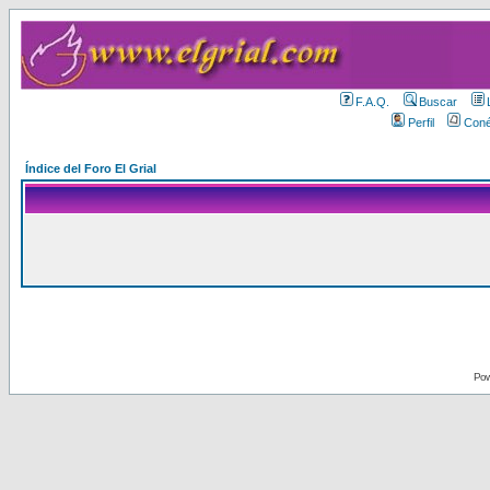
F.A.Q.
Buscar
Perfil
Coné
Índice del Foro El Grial
Pow