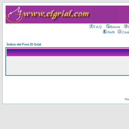
F.A.Q.
Buscar
Perfil
Coné
Índice del Foro El Grial
Pow