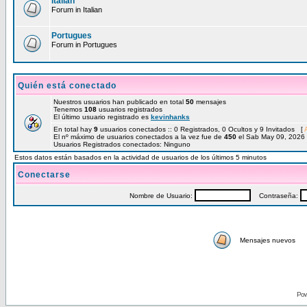
Italian
Forum in Italian
Portugues
Forum in Portugues
Quién está conectado
Nuestros usuarios han publicado en total
50
mensajes
Tenemos
108
usuarios registrados
El último usuario registrado es
kevinhanks
En total hay
9
usuarios conectados :: 0 Registrados, 0 Ocultos y 9 Invitados [
El nº máximo de usuarios conectados a la vez fue de
450
el Sab May 09, 2026
Usuarios Registrados conectados: Ninguno
Estos datos están basados en la actividad de usuarios de los últimos 5 minutos
Conectarse
Nombre de Usuario:
Contraseña:
Mensajes nuevos
Pow