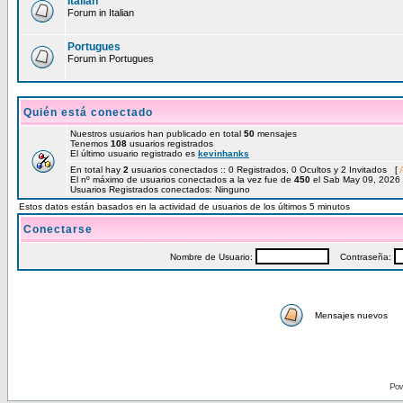
Italian
Forum in Italian
Portugues
Forum in Portugues
Quién está conectado
Nuestros usuarios han publicado en total
50
mensajes
Tenemos
108
usuarios registrados
El último usuario registrado es
kevinhanks
En total hay
2
usuarios conectados :: 0 Registrados, 0 Ocultos y 2 Invitados [
El nº máximo de usuarios conectados a la vez fue de
450
el Sab May 09, 2026
Usuarios Registrados conectados: Ninguno
Estos datos están basados en la actividad de usuarios de los últimos 5 minutos
Conectarse
Nombre de Usuario:
Contraseña:
Mensajes nuevos
Pow