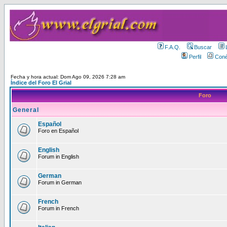
F.A.Q.
Buscar
Perfil
Coné
Fecha y hora actual: Dom Ago 09, 2026 7:28 am
Índice del Foro El Grial
Foro
General
Español
Foro en Español
English
Forum in English
German
Forum in German
French
Forum in French