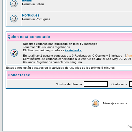
Italian
Forum in Italian
Portugues
Forum in Portugues
Quién está conectado
Nuestros usuarios han publicado en total
50
mensajes
Tenemos
108
usuarios registrados
El último usuario registrado es
kevinhanks
En total hay
1
usuario conectado :: 0 Registrados, 0 Ocultos y 1 Invitado [
Adm
El nº máximo de usuarios conectados a la vez fue de
450
el Sab May 09, 2026
Usuarios Registrados conectados: Ninguno
Estos datos están basados en la actividad de usuarios de los últimos 5 minutos
Conectarse
Nombre de Usuario:
Contraseña:
Mensajes nuevos
Pow