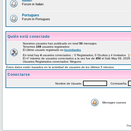
Italian
Forum in Italian
Portugues
Forum in Portugues
Quién está conectado
Nuestros usuarios han publicado en total
50
mensajes
Tenemos
108
usuarios registrados
El último usuario registrado es
kevinhanks
En total hay
4
usuarios conectados :: 0 Registrados, 0 Ocultos y 4 Invitados [
El nº máximo de usuarios conectados a la vez fue de
450
el Sab May 09, 2026
Usuarios Registrados conectados: Ninguno
Estos datos están basados en la actividad de usuarios de los últimos 5 minutos
Conectarse
Nombre de Usuario:
Contraseña:
Mensajes nuevos
Pow