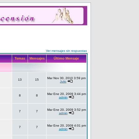
Ver mensajes sin respuestas
Temas
Mensajes
Último Mensaje
Mar Nov 30, 2010 3:59 pm
13
15
Julio
Mar Ene 20, 2009 3:44 pm
8
8
admin
Mar Ene 20, 2009 3:52 pm
7
7
admin
Mar Ene 20, 2009 4:01 pm
7
7
admin