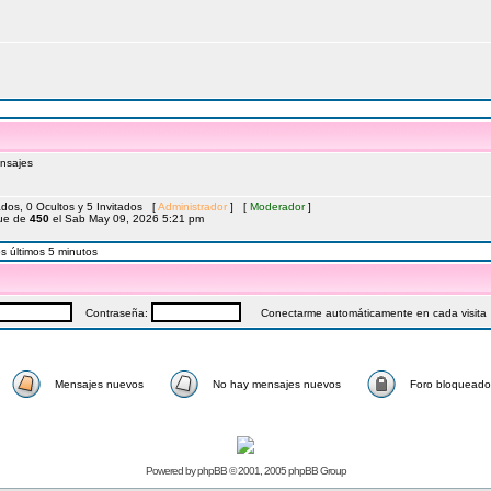
nsajes
ados, 0 Ocultos y 5 Invitados [
Administrador
] [
Moderador
]
fue de
450
el Sab May 09, 2026 5:21 pm
s últimos 5 minutos
Contraseña:
Conectarme automáticamente en cada visita
Mensajes nuevos
No hay mensajes nuevos
Foro bloqueado
Powered by
phpBB
© 2001, 2005 phpBB Group