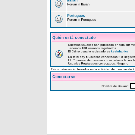
Italian
Forum in Italian
Portugues
Forum in Portugues
Quién está conectado
Nuestros usuarios han publicado en total
50
me
Tenemos
108
usuarios registrados
El último usuario registrado es
kevinhanks
En total hay
5
usuarios conectados :: 0 Registr
El nº máximo de usuarios conectados a la vez 
Usuarios Registrados conectados: Ninguno
Estos datos están basados en la actividad de usuarios de lo
Conectarse
Nombre de Usuario: