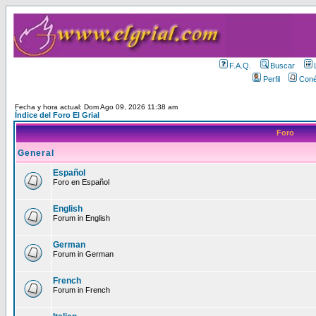
F.A.Q.
Buscar
Perfil
Coné
Fecha y hora actual: Dom Ago 09, 2026 11:38 am
Índice del Foro El Grial
Foro
General
Español
Foro en Español
English
Forum in English
German
Forum in German
French
Forum in French