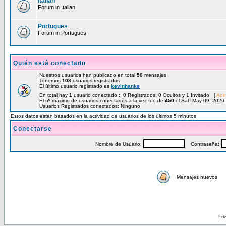
Italian
Forum in Italian
Portugues
Forum in Portugues
Quién está conectado
Nuestros usuarios han publicado en total
50
mensajes
Tenemos
108
usuarios registrados
El último usuario registrado es
kevinhanks
En total hay
1
usuario conectado :: 0 Registrados, 0 Ocultos y 1 Invitado [
Adm
El nº máximo de usuarios conectados a la vez fue de
450
el Sab May 09, 2026
Usuarios Registrados conectados: Ninguno
Estos datos están basados en la actividad de usuarios de los últimos 5 minutos
Conectarse
Nombre de Usuario:
Contraseña:
Mensajes nuevos
Pow