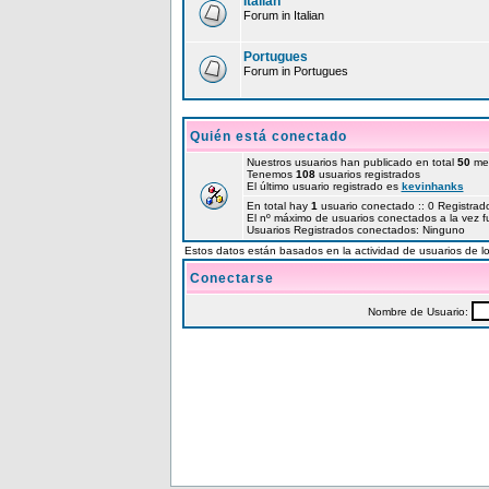
Italian
Forum in Italian
Portugues
Forum in Portugues
Quién está conectado
Nuestros usuarios han publicado en total
50
me
Tenemos
108
usuarios registrados
El último usuario registrado es
kevinhanks
En total hay
1
usuario conectado :: 0 Registrado
El nº máximo de usuarios conectados a la vez 
Usuarios Registrados conectados: Ninguno
Estos datos están basados en la actividad de usuarios de lo
Conectarse
Nombre de Usuario: