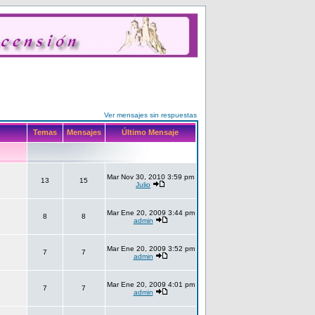
Ver mensajes sin respuestas
Temas
Mensajes
Último Mensaje
Mar Nov 30, 2010 3:59 pm
13
15
Julio
Mar Ene 20, 2009 3:44 pm
8
8
admin
Mar Ene 20, 2009 3:52 pm
7
7
admin
Mar Ene 20, 2009 4:01 pm
7
7
admin