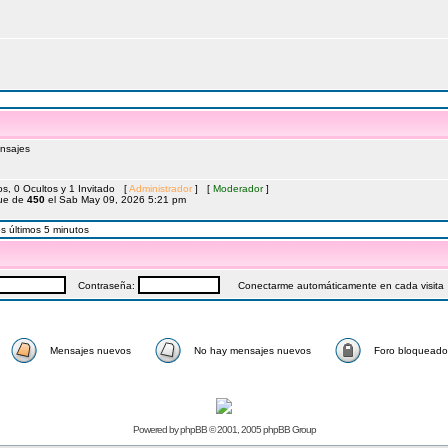
nsajes
s, 0 Ocultos y 1 Invitado [
Administrador
] [
Moderador
]
fue de
450
el Sab May 09, 2026 5:21 pm
s últimos 5 minutos
Contraseña:
Conectarme automáticamente en cada visita
Mensajes nuevos
No hay mensajes nuevos
Foro bloqueado
Powered by
phpBB
© 2001, 2005 phpBB Group