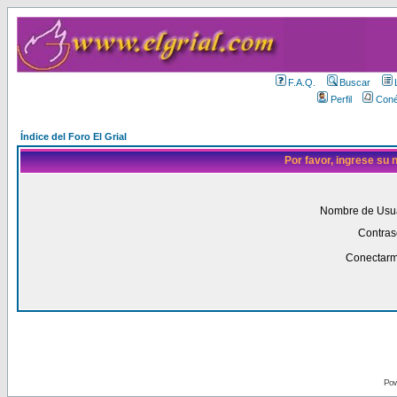
F.A.Q.
Buscar
Perfil
Coné
Índice del Foro El Grial
Por favor, ingrese su
Nombre de Usua
Contras
Conectarm
Pow