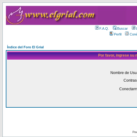
F.A.Q.
Buscar
Perfil
Coné
Índice del Foro El Grial
Por favor, ingrese su
Nombre de Usua
Contras
Conectarm
Pow