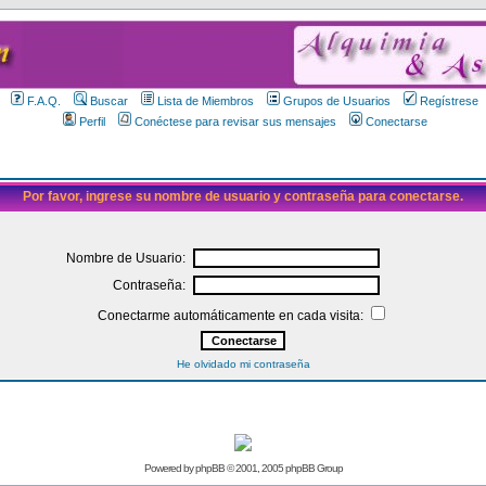
F.A.Q.
Buscar
Lista de Miembros
Grupos de Usuarios
Regístrese
Perfil
Conéctese para revisar sus mensajes
Conectarse
Por favor, ingrese su nombre de usuario y contraseña para conectarse.
Nombre de Usuario:
Contraseña:
Conectarme automáticamente en cada visita:
He olvidado mi contraseña
Powered by
phpBB
© 2001, 2005 phpBB Group