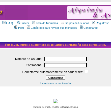
F.A.Q.
Buscar
Lista de Miembros
Grupos de Usuarios
Regístrese
Perfil
Conéctese para revisar sus mensajes
Conectarse
Por favor, ingrese su nombre de usuario y contraseña para conectarse.
Nombre de Usuario:
Contraseña:
Conectarme automáticamente en cada visita:
He olvidado mi contraseña
Powered by
phpBB
© 2001, 2005 phpBB Group