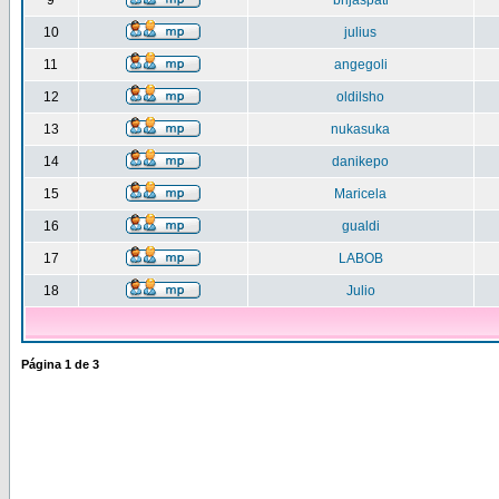
9
brijaspati
10
julius
11
angegoli
12
oldilsho
13
nukasuka
14
danikepo
15
Maricela
16
gualdi
17
LABOB
18
Julio
Página
1
de
3