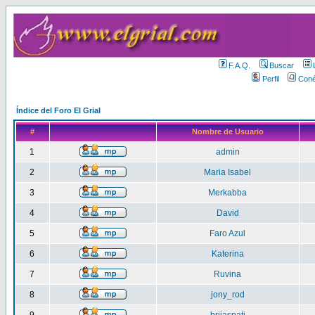
F.A.Q.
Buscar
Perfil
Coné
Índice del Foro El Grial
#
Nombre de Usuario
1
admin
2
Maria Isabel
3
Merkabba
4
David
5
Faro Azul
6
Katerina
7
Ruvina
8
jony_rod