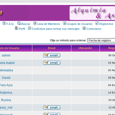
F.A.Q.
Buscar
Lista de Miembros
Grupos de Usuarios
Regístrese
Perfil
Conéctese para revisar sus mensajes
Conectarse
Elija un método para ordenar:
re de Usuario
Email
Ubicación
Regi
admin
30 O
aria Isabel
15 N
Merkabba
20 N
David
29 N
Faro Azul
04 E
Katerina
14 E
Ruvina
02 A
jony_rod
12 A
18 S