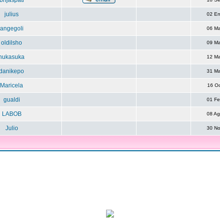
brijaspati
julius
02 E
angegoli
06 M
oldilsho
09 M
nukasuka
12 M
danikepo
31 M
Maricela
16 O
gualdi
01 F
LABOB
08 A
Julio
30 N