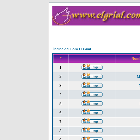
Índice del Foro El Grial
#
Nomb
1
2
M
3
4
5
6
7
8