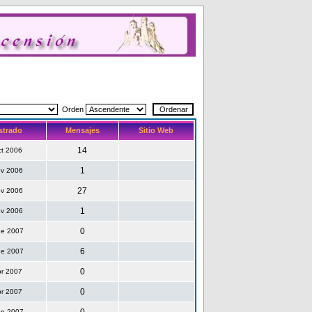
Orden
strado
Mensajes
Sitio Web
14
ct 2006
1
ov 2006
27
ov 2006
1
ov 2006
0
ne 2007
6
ne 2007
0
br 2007
0
br 2007
ep 2007