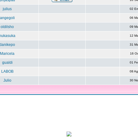
brijaspati
julius
02 E
angegoli
06 M
oldilsho
09 M
nukasuka
12 M
danikepo
31 M
Maricela
16 O
gualdi
01 F
LABOB
08 A
Julio
30 N