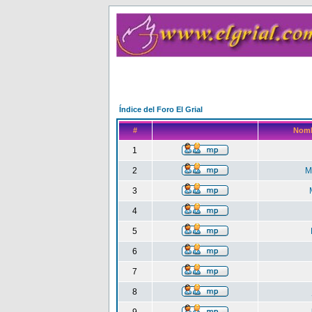
Índice del Foro El Grial
#
Nomb
1
2
M
3
4
5
6
7
8