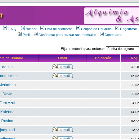
F.A.Q.
Buscar
Lista de Miembros
Grupos de Usuarios
Regístrese
Perfil
Conéctese para revisar sus mensajes
Conectarse
Elija un método para ordenar:
re de Usuario
Email
Ubicación
Regi
admin
30 O
aria Isabel
15 N
Merkabba
20 N
David
29 N
Faro Azul
04 E
Katerina
14 E
Ruvina
02 A
jony_rod
12 A
18 S