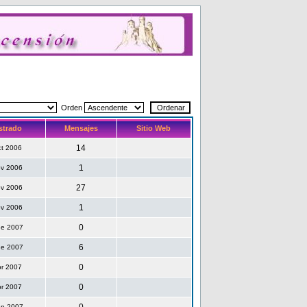
Orden
strado
Mensajes
Sitio Web
14
ct 2006
1
ov 2006
27
ov 2006
1
ov 2006
0
ne 2007
6
ne 2007
0
br 2007
0
br 2007
ep 2007