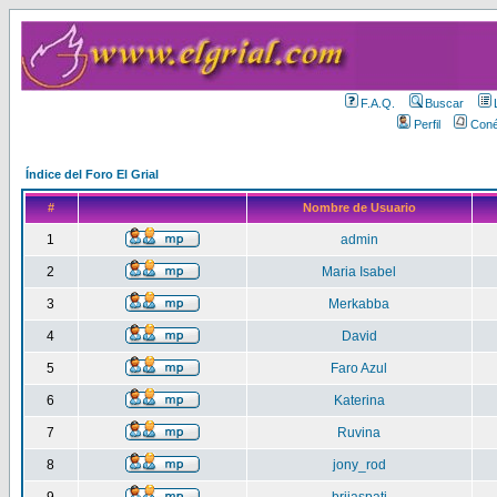
F.A.Q.
Buscar
Perfil
Coné
Índice del Foro El Grial
#
Nombre de Usuario
1
admin
2
Maria Isabel
3
Merkabba
4
David
5
Faro Azul
6
Katerina
7
Ruvina
8
jony_rod