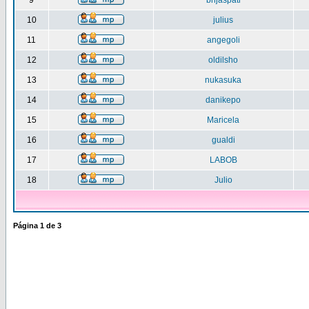
9
brijaspati
10
julius
11
angegoli
12
oldilsho
13
nukasuka
14
danikepo
15
Maricela
16
gualdi
17
LABOB
18
Julio
Página
1
de
3