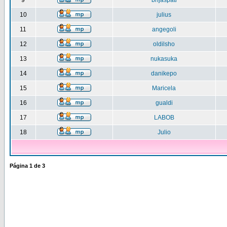
9
brijaspati
10
julius
11
angegoli
12
oldilsho
13
nukasuka
14
danikepo
15
Maricela
16
gualdi
17
LABOB
18
Julio
Página
1
de
3