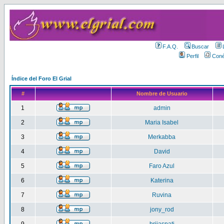
F.A.Q.
Buscar
Perfil
Coné
Índice del Foro El Grial
#
Nombre de Usuario
1
admin
2
Maria Isabel
3
Merkabba
4
David
5
Faro Azul
6
Katerina
7
Ruvina
8
jony_rod