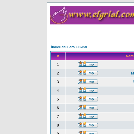
Índice del Foro El Grial
#
Nomb
1
2
M
3
4
5
6
7
8