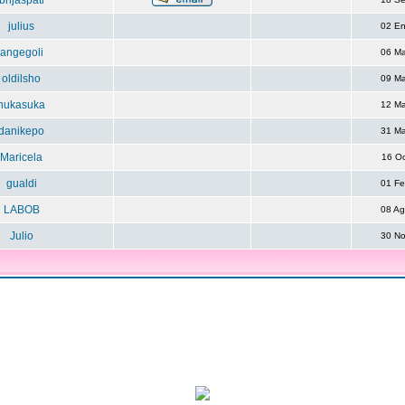
brijaspati
julius
02 E
angegoli
06 M
oldilsho
09 M
nukasuka
12 M
danikepo
31 M
Maricela
16 O
gualdi
01 F
LABOB
08 A
Julio
30 N