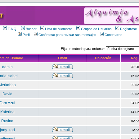
F.A.Q.
Buscar
Lista de Miembros
Grupos de Usuarios
Regístrese
Perfil
Conéctese para revisar sus mensajes
Conectarse
Elija un método para ordenar:
re de Usuario
Email
Ubicación
Regi
admin
30 O
aria Isabel
15 N
Merkabba
20 N
David
29 N
Faro Azul
04 E
Katerina
14 E
Ruvina
02 A
jony_rod
12 A
18 S