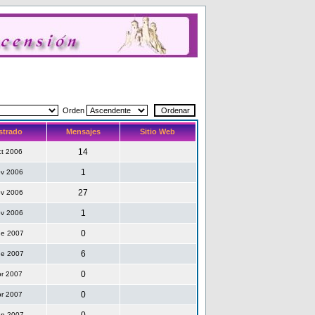
Orden
strado
Mensajes
Sitio Web
14
ct 2006
1
ov 2006
27
ov 2006
1
ov 2006
0
ne 2007
6
ne 2007
0
br 2007
0
br 2007
ep 2007