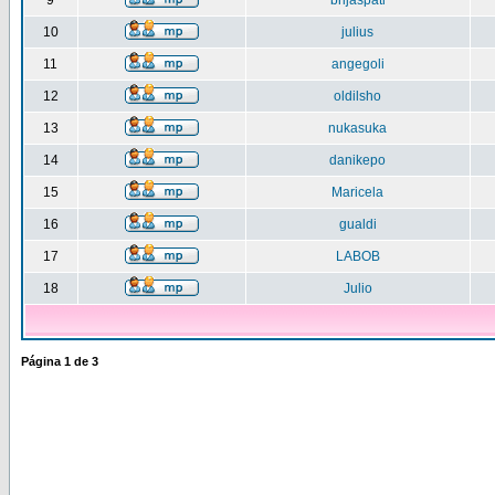
9
brijaspati
10
julius
11
angegoli
12
oldilsho
13
nukasuka
14
danikepo
15
Maricela
16
gualdi
17
LABOB
18
Julio
Página
1
de
3