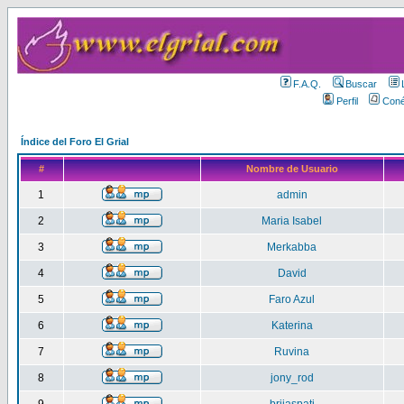
F.A.Q.
Buscar
Perfil
Coné
Índice del Foro El Grial
#
Nombre de Usuario
1
admin
2
Maria Isabel
3
Merkabba
4
David
5
Faro Azul
6
Katerina
7
Ruvina
8
jony_rod