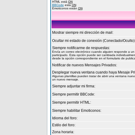
HTML está
ON
BBCode
está
ON
Emoticonos están
ON
Mostrar siempre mi dirección de mail:
Ocultar mi estado de conexión (Conectado/Oculto)
Siempre notificarme de respuestas:
Envía un correo electrónico cuando alguien responde a u
participado. Esta opción puede ser cambiada individualme
desde la opción correspondiente en el formulario de public
Notificar de nuevos Mensajes Privados:
Desplegar nueva ventana cuando haya Mesaje Pr
Algunas plantillas pueden tratar de abrir una ventana nuev
un nuevo mensaje.
Siempre adjuntar mi firma:
Siempre permitir BBCode:
Siempre permitir HTML:
Siempre habilitar Emoticonos:
Idioma del foro:
Estilo del foro:
Zona horaria: