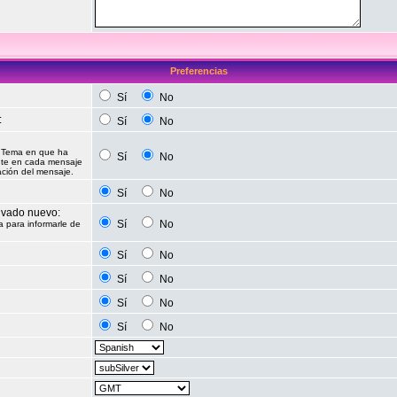
Preferencias
Sí
No
:
Sí
No
n Tema en que ha
Sí
No
nte en cada mensaje
ación del mensaje.
Sí
No
ivado nuevo:
Sí
No
a para informarle de
Sí
No
Sí
No
Sí
No
Sí
No