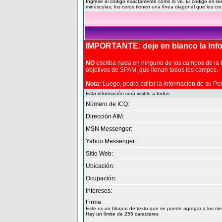
Ingrese el código exactamente como lo ve. El código es se
minúsculas; los ceros tienen una línea diagonal que los cru
IMPORTANTE: deje en blanco la Infor
NO
escriba nada en ninguno de los campos de la In
objetivos de SPAM, que llenan todos los campos.
Nota:
Luego, podrá editar la información de su Perf
Esta información será visible a todos
Número de ICQ:
Dirección AIM:
MSN Messenger:
Yahoo Messenger:
Sitio Web:
Ubicación:
Ocupación:
Intereses:
Firma:
Este es un bloque de texto que se puede agregar a los me
Hay un límite de 255 caracteres