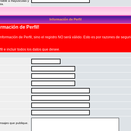
nsible a mayúsculas y
za.
Información de Perfil
mación de Perfil!
formación de Perfil, sino el registro NO será válido. Esto es por razones de segur
il e incluir todos los datos que desee.
nsajes que publique.