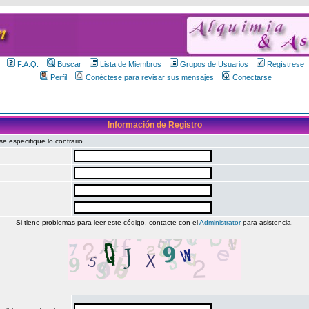
F.A.Q.
Buscar
Lista de Miembros
Grupos de Usuarios
Regístrese
Perfil
Conéctese para revisar sus mensajes
Conectarse
Información de Registro
 especifique lo contrario.
Si tiene problemas para leer este código, contacte con el
Administrator
para asistencia.