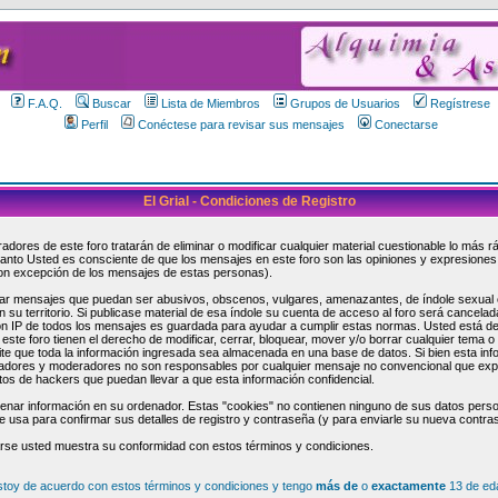
F.A.Q.
Buscar
Lista de Miembros
Grupos de Usuarios
Regístrese
Perfil
Conéctese para revisar sus mensajes
Conectarse
El Grial - Condiciones de Registro
adores de este foro tratarán de eliminar o modificar cualquier material cuestionable lo más 
 tanto Usted es consciente de que los mensajes en este foro son las opiniones y expresiones
on excepción de los mensajes de estas personas).
ar mensajes que puedan ser abusivos, obscenos, vulgares, amenazantes, de índole sexual o 
n su territorio. Si publicase material de esa índole su cuenta de acceso al foro será cancel
ión IP de todos los mensajes es guardada para ayudar a cumplir estas normas. Usted está d
ste foro tienen el derecho de modificar, cerrar, bloquear, mover y/o borrar cualquier tema o
e que toda la información ingresada sea almacenada en una base de datos. Si bien esta inf
istradores y moderadores no son responsables por cualquier mensaje no convencional que e
tos de hackers que puedan llevar a que esta información confidencial.
enar información en su ordenador. Estas "cookies" no contienen ninguno de sus datos perso
 se usa para confirmar sus detalles de registro y contraseña (y para enviarle su nueva contra
arse usted muestra su conformidad con estos términos y condiciones.
stoy de acuerdo con estos términos y condiciones y tengo
más de
o
exactamente
13 de ed