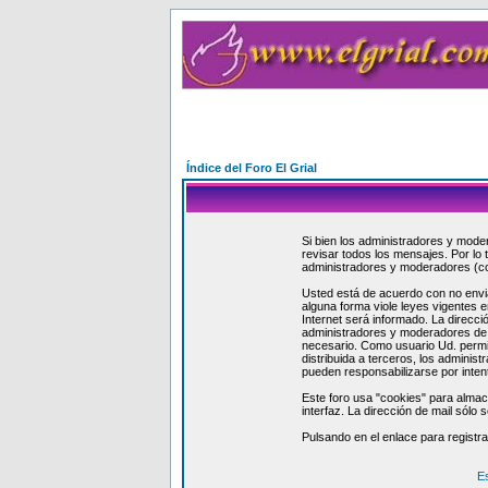
Índice del Foro El Grial
Si bien los administradores y moder
revisar todos los mensajes. Por lo
administradores y moderadores (c
Usted está de acuerdo con no envi
alguna forma viole leyes vigentes e
Internet será informado. La direcc
administradores y moderadores de e
necesario. Como usuario Ud. permit
distribuida a terceros, los admin
pueden responsabilizarse por inten
Este foro usa "cookies" para almac
interfaz. La dirección de mail sólo
Pulsando en el enlace para registr
E