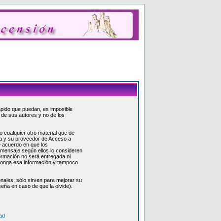
rápido que puedan, es imposible
 de sus autores y no de los
cualquier otro material que de
ada y su proveedor de Acceso a
e acuerdo en que los
 mensaje según ellos lo consideren
ormación no será entregada ni
xponga esa información y tampoco
nales; sólo sirven para mejorar su
seña en caso de que la olvide).
ad