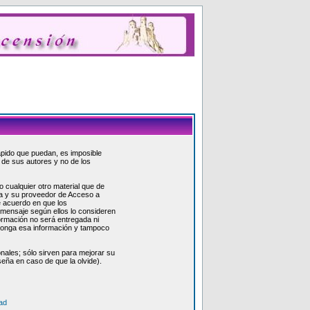
rápido que puedan, es imposible
 de sus autores y no de los
cualquier otro material que de
ada y su proveedor de Acceso a
e acuerdo en que los
 mensaje según ellos lo consideren
ormación no será entregada ni
xponga esa información y tampoco
nales; sólo sirven para mejorar su
seña en caso de que la olvide).
ad