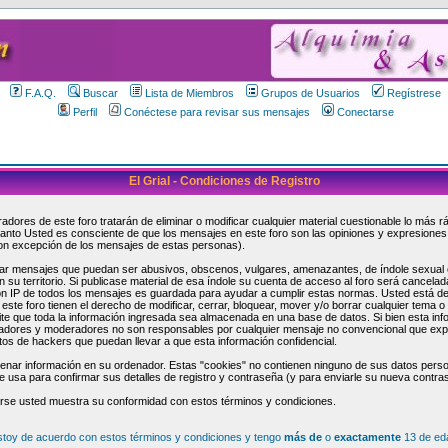
F.A.Q.
Buscar
Lista de Miembros
Grupos de Usuarios
Regístrese
Perfil
Conéctese para revisar sus mensajes
Conectarse
El Grial - Condiciones de Registro
adores de este foro tratarán de eliminar o modificar cualquier material cuestionable lo más 
 tanto Usted es consciente de que los mensajes en este foro son las opiniones y expresiones
on excepción de los mensajes de estas personas).
ar mensajes que puedan ser abusivos, obscenos, vulgares, amenazantes, de índole sexual o 
n su territorio. Si publicase material de esa índole su cuenta de acceso al foro será cancel
ión IP de todos los mensajes es guardada para ayudar a cumplir estas normas. Usted está d
ste foro tienen el derecho de modificar, cerrar, bloquear, mover y/o borrar cualquier tema o
e que toda la información ingresada sea almacenada en una base de datos. Si bien esta inf
istradores y moderadores no son responsables por cualquier mensaje no convencional que e
tos de hackers que puedan llevar a que esta información confidencial.
enar información en su ordenador. Estas "cookies" no contienen ninguno de sus datos perso
 se usa para confirmar sus detalles de registro y contraseña (y para enviarle su nueva contra
arse usted muestra su conformidad con estos términos y condiciones.
stoy de acuerdo con estos términos y condiciones y tengo
más de
o
exactamente
13 de ed