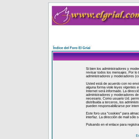
Índice del Foro El Grial
Si bien los administradores y moder
revisar todos los mensajes. Por lo
administradores y moderadores (c
Usted está de acuerdo con no envi
alguna forma viole leyes vigentes e
Internet será informado. La direcc
administradores y moderadores de e
necesario. Como usuario Ud. permit
distribuida a terceros, los admin
pueden responsabilizarse por inten
Este foro usa "cookies" para almac
interfaz. La dirección de mail sólo
Pulsando en el enlace para registr
E