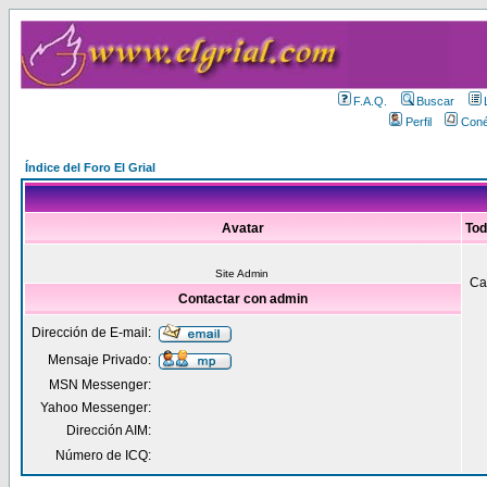
F.A.Q.
Buscar
Perfil
Coné
Índice del Foro El Grial
Avatar
Tod
Site Admin
Ca
Contactar con admin
Dirección de E-mail:
Mensaje Privado:
MSN Messenger:
Yahoo Messenger:
Dirección AIM:
Número de ICQ: