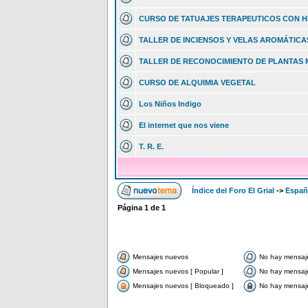
CURSO DE TATUAJES TERAPEUTICOS CON 
TALLER DE INCIENSOS Y VELAS AROMÁTICA
TALLER DE RECONOCIMIENTO DE PLANTAS 
CURSO DE ALQUIMIA VEGETAL
Los Niños Indigo
El internet que nos viene
T. R. E.
Índice del Foro El Grial
->
Españ
Página
1
de
1
Mensajes nuevos
No hay mensaj
Mensajes nuevos [ Popular ]
No hay mensaje
Mensajes nuevos [ Bloqueado ]
No hay mensaje