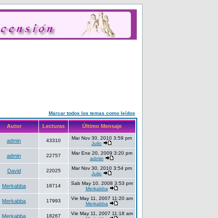
Marcar todos los temas como leídos
Autor
Lecturas
Último Mensaje
Mar Nov 30, 2010 3:59 pm
admin
43310
Julio
Mar Ene 20, 2009 3:20 pm
admin
22757
admin
Mar Nov 30, 2010 3:54 pm
David
22025
Julio
Sab May 10, 2008 3:53 pm
Merkabba
18714
Merkabba
Vie May 11, 2007 11:20 am
Merkabba
17993
Merkabba
Vie May 11, 2007 11:18 am
Merkabba
18267