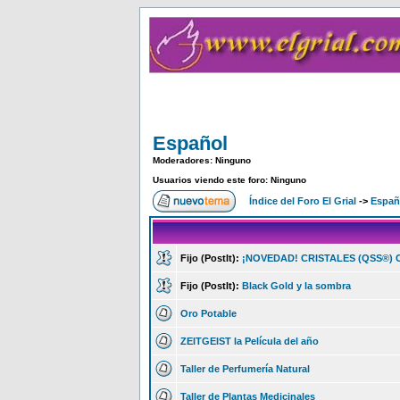
Español
Moderadores: Ninguno
Usuarios viendo este foro: Ninguno
Índice del Foro El Grial
->
Españ
Fijo (PostIt):
¡NOVEDAD! CRISTALES (QSS®)
Fijo (PostIt):
Black Gold y la sombra
Oro Potable
ZEITGEIST la Película del año
Taller de Perfumería Natural
Taller de Plantas Medicinales