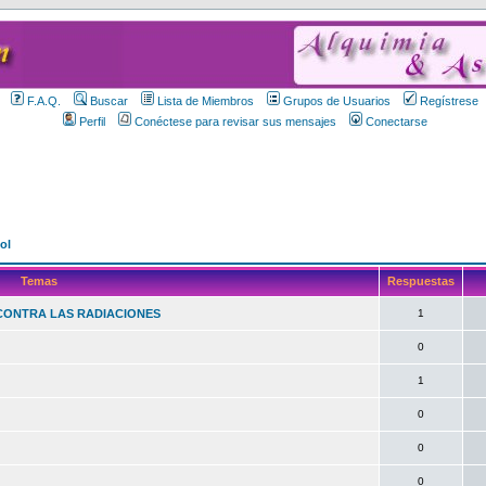
F.A.Q.
Buscar
Lista de Miembros
Grupos de Usuarios
Regístrese
Perfil
Conéctese para revisar sus mensajes
Conectarse
ol
Temas
Respuestas
 CONTRA LAS RADIACIONES
1
0
1
0
0
0