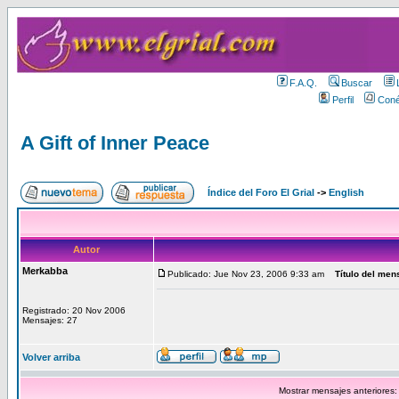
F.A.Q.
Buscar
Perfil
Coné
A Gift of Inner Peace
Índice del Foro El Grial
->
English
Autor
Merkabba
Publicado: Jue Nov 23, 2006 9:33 am
Título del men
Registrado: 20 Nov 2006
Mensajes: 27
Volver arriba
Mostrar mensajes anteriores