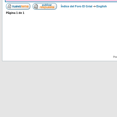
Índice del Foro El Grial
->
English
Página
1
de
1
Pow