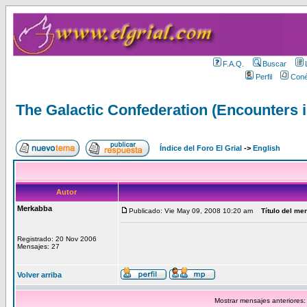
F.A.Q.
Buscar
Perfil
Coné
The Galactic Confederation (Encounters i
Índice del Foro El Grial
->
English
Autor
Merkabba
Publicado: Vie May 09, 2008 10:20 am
Título del me
Registrado: 20 Nov 2006
Mensajes: 27
Volver arriba
Mostrar mensajes anteriores