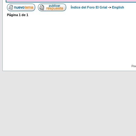
Índice del Foro El Grial
->
English
Página
1
de
1
Pow