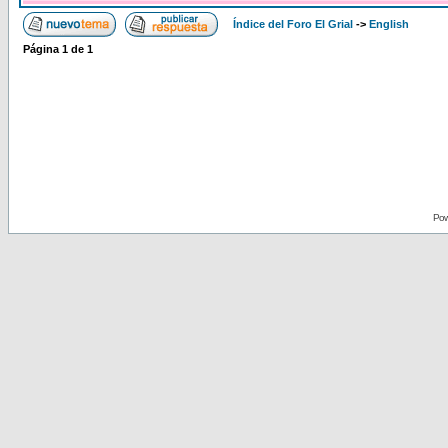
Índice del Foro El Grial
->
English
Página
1
de
1
Pow