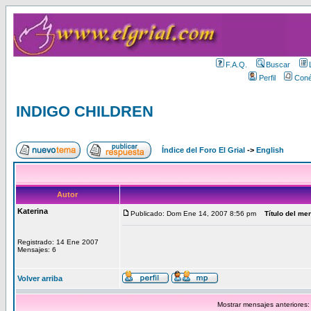
F.A.Q.
Buscar
Perfil
Coné
INDIGO CHILDREN
Índice del Foro El Grial
->
English
Autor
Katerina
Publicado: Dom Ene 14, 2007 8:56 pm
Título del me
Registrado: 14 Ene 2007
Mensajes: 6
Volver arriba
Mostrar mensajes anteriores