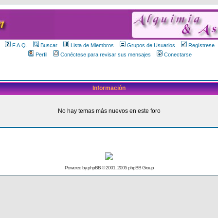
F.A.Q.
Buscar
Lista de Miembros
Grupos de Usuarios
Regístrese
Perfil
Conéctese para revisar sus mensajes
Conectarse
Información
No hay temas más nuevos en este foro
Powered by
phpBB
© 2001, 2005 phpBB Group